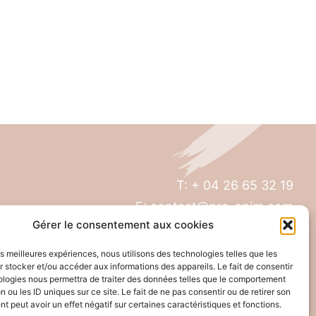
T: + 04 26 65 32 19
E: contact@pro-anim.com
Gérer le consentement aux cookies
73 Grande rue de Saint Clair
les meilleures expériences, nous utilisons des technologies telles que les
69300 Caluire
 stocker et/ou accéder aux informations des appareils. Le fait de consentir
ologies nous permettra de traiter des données telles que le comportement
n ou les ID uniques sur ce site. Le fait de ne pas consentir ou de retirer son
 peut avoir un effet négatif sur certaines caractéristiques et fonctions.