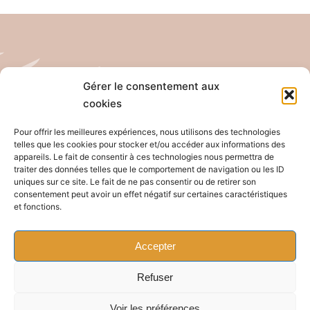
Gérer le consentement aux
cookies
Tél: 04 26 65 32 19
Email: contact@pro-anim.com
Pour offrir les meilleures expériences, nous utilisons des technologies
telles que les cookies pour stocker et/ou accéder aux informations des
appareils. Le fait de consentir à ces technologies nous permettra de
73 Grande rue de Saint Clair
traiter des données telles que le comportement de navigation ou les ID
uniques sur ce site. Le fait de ne pas consentir ou de retirer son
69300 Caluire
consentement peut avoir un effet négatif sur certaines caractéristiques
et fonctions.
Accepter
Refuser
Bascule
Voir les préférences