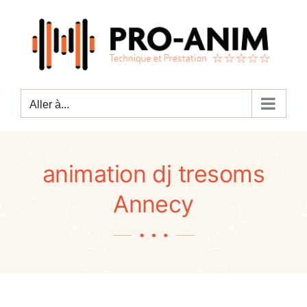
Passer
au
contenu
Aller à...
animation dj tresoms
Annecy