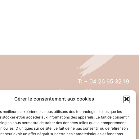
T: + 04 26 65 32 19
E: contact@pro-anim.com
Gérer le consentement aux cookies
73 Grande rue de Saint Clair
les meilleures expériences, nous utilisons des technologies telles que les
69300 Caluire
 stocker et/ou accéder aux informations des appareils. Le fait de consentir
ologies nous permettra de traiter des données telles que le comportement
n ou les ID uniques sur ce site. Le fait de ne pas consentir ou de retirer son
 peut avoir un effet négatif sur certaines caractéristiques et fonctions.