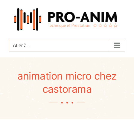
Passer
au
contenu
Aller à...
animation micro chez
castorama