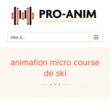
Passer
au
contenu
Aller à...
animation micro course
de ski