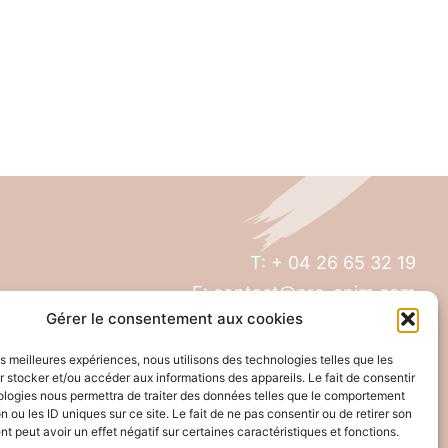
T: + 04 26 65 32 19
E: contact@pro-anim.com
Gérer le consentement aux cookies
73 Grande rue de Saint Clair
les meilleures expériences, nous utilisons des technologies telles que les
69300 Caluire
 stocker et/ou accéder aux informations des appareils. Le fait de consentir
ologies nous permettra de traiter des données telles que le comportement
n ou les ID uniques sur ce site. Le fait de ne pas consentir ou de retirer son
 peut avoir un effet négatif sur certaines caractéristiques et fonctions.