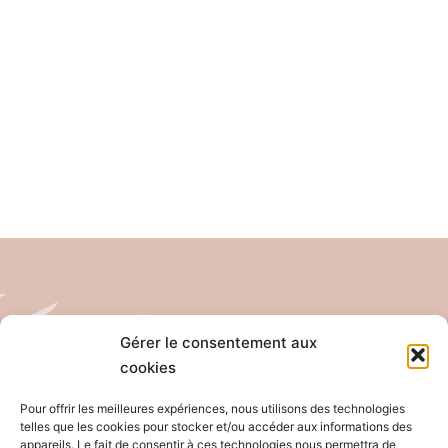
Gérer le consentement aux
cookies
Tél: 04 26 65 32 19
Email: contact@pro-anim.com
Pour offrir les meilleures expériences, nous utilisons des technologies
telles que les cookies pour stocker et/ou accéder aux informations des
appareils. Le fait de consentir à ces technologies nous permettra de