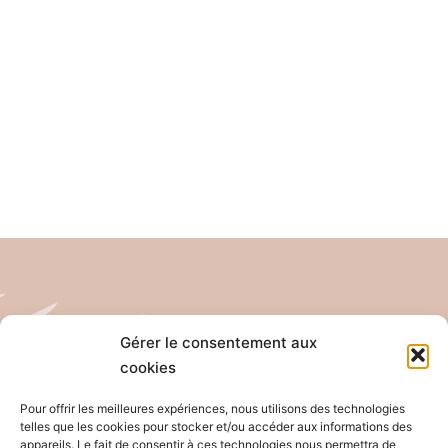
Gérer le consentement aux
cookies
Tél: 04 26 65 32 19
Email: contact@pro-anim.com
Pour offrir les meilleures expériences, nous utilisons des technologies
telles que les cookies pour stocker et/ou accéder aux informations des
appareils. Le fait de consentir à ces technologies nous permettra de