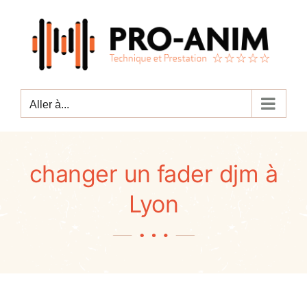
Passer
au
contenu
Aller à...
changer un fader djm à
Lyon