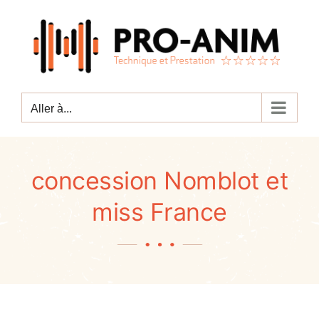
Passer
au
contenu
Aller à...
concession Nomblot et
miss France