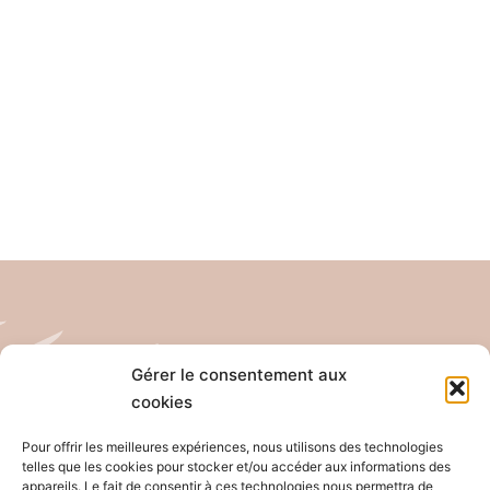
Gérer le consentement aux
cookies
Tél: 04 26 65 32 19
Email: contact@pro-anim.com
Pour offrir les meilleures expériences, nous utilisons des technologies
telles que les cookies pour stocker et/ou accéder aux informations des
appareils. Le fait de consentir à ces technologies nous permettra de