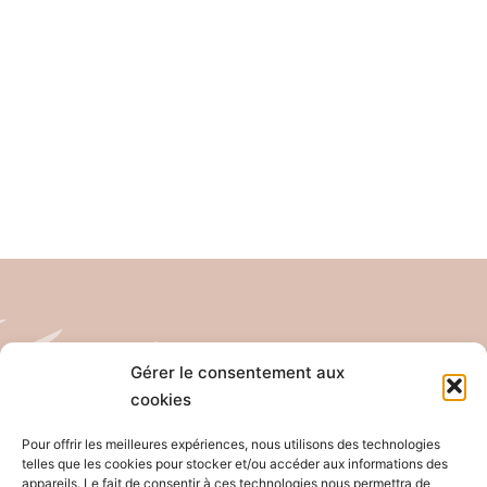
Gérer le consentement aux
cookies
Tél: 04 26 65 32 19
Email: contact@pro-anim.com
Pour offrir les meilleures expériences, nous utilisons des technologies
telles que les cookies pour stocker et/ou accéder aux informations des
appareils. Le fait de consentir à ces technologies nous permettra de