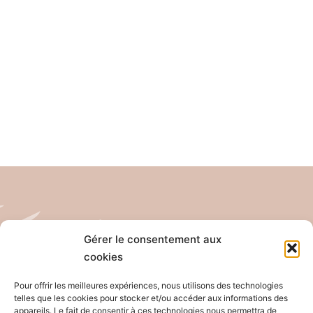
Gérer le consentement aux
cookies
Tél: 04 26 65 32 19
Email: contact@pro-anim.com
Pour offrir les meilleures expériences, nous utilisons des technologies
telles que les cookies pour stocker et/ou accéder aux informations des
appareils. Le fait de consentir à ces technologies nous permettra de