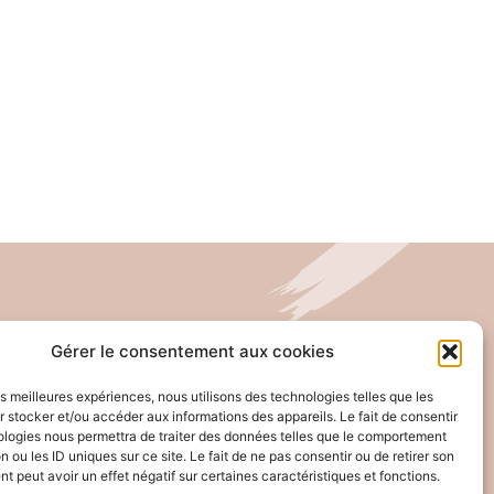
T: + 04 26 65 32 19
Gérer le consentement aux cookies
E: contact@pro-anim.com
les meilleures expériences, nous utilisons des technologies telles que les
 stocker et/ou accéder aux informations des appareils. Le fait de consentir
73 Grande rue de Saint Clair
ologies nous permettra de traiter des données telles que le comportement
69300 Caluire
n ou les ID uniques sur ce site. Le fait de ne pas consentir ou de retirer son
 peut avoir un effet négatif sur certaines caractéristiques et fonctions.