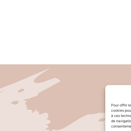
Pour offrir 
cookies pour
à ces techn
de navigatio
consentement