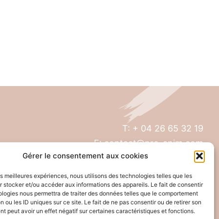
T: + 04 26 65 32 19
E: contact@pro-anim.com
Gérer le consentement aux cookies
73 Grande rue de Saint Clair
les meilleures expériences, nous utilisons des technologies telles que les
69300 Caluire
 stocker et/ou accéder aux informations des appareils. Le fait de consentir
ologies nous permettra de traiter des données telles que le comportement
n ou les ID uniques sur ce site. Le fait de ne pas consentir ou de retirer son
 peut avoir un effet négatif sur certaines caractéristiques et fonctions.