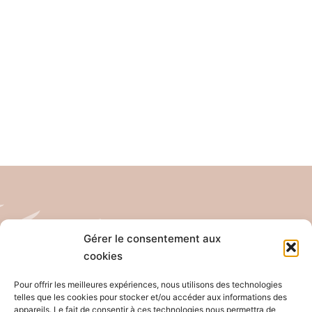
Gérer le consentement aux
cookies
Tél: 04 26 65 32 19
Email: contact@pro-anim.com
Pour offrir les meilleures expériences, nous utilisons des technologies
telles que les cookies pour stocker et/ou accéder aux informations des
appareils. Le fait de consentir à ces technologies nous permettra de