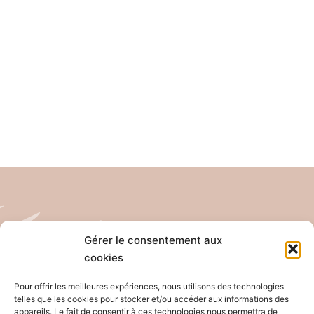
Gérer le consentement aux
cookies
Tél: 04 26 65 32 19
Email: contact@pro-anim.com
Pour offrir les meilleures expériences, nous utilisons des technologies
telles que les cookies pour stocker et/ou accéder aux informations des
appareils. Le fait de consentir à ces technologies nous permettra de