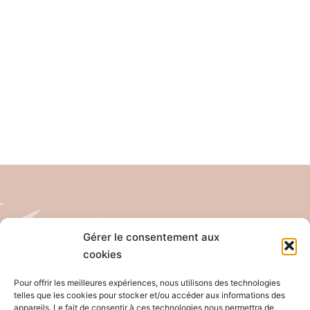
Gérer le consentement aux
cookies
Tél: 04 26 65 32 19
Email: contact@pro-anim.com
Pour offrir les meilleures expériences, nous utilisons des technologies
telles que les cookies pour stocker et/ou accéder aux informations des
appareils. Le fait de consentir à ces technologies nous permettra de