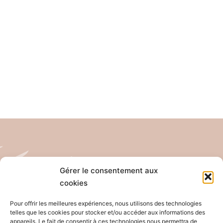
Gérer le consentement aux
cookies
Tél: 04 26 65 32 19
Email: contact@pro-anim.com
Pour offrir les meilleures expériences, nous utilisons des technologies
telles que les cookies pour stocker et/ou accéder aux informations des
appareils. Le fait de consentir à ces technologies nous permettra de