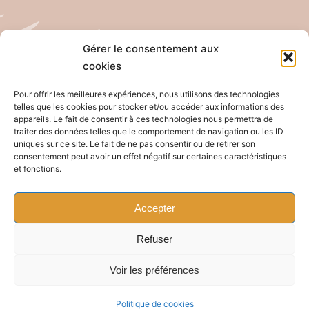
Gérer le consentement aux
cookies
Tél: 04 26 65 32 19
Email: contact@pro-anim.com
Pour offrir les meilleures expériences, nous utilisons des technologies
telles que les cookies pour stocker et/ou accéder aux informations des
appareils. Le fait de consentir à ces technologies nous permettra de
73 Grande rue de Saint Clair
traiter des données telles que le comportement de navigation ou les ID
uniques sur ce site. Le fait de ne pas consentir ou de retirer son
69300 Caluire
consentement peut avoir un effet négatif sur certaines caractéristiques
et fonctions.
Accepter
Refuser
Bascule
Voir les préférences
de
la
Politique de cookies