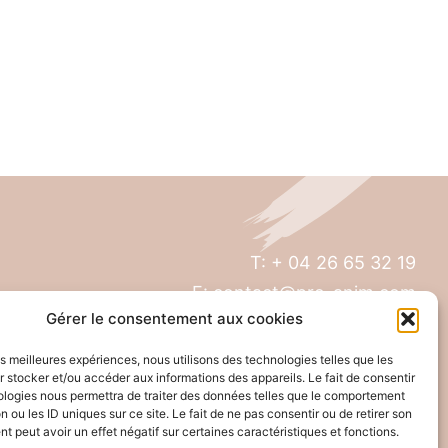
T: + 04 26 65 32 19
E: contact@pro-anim.com
Gérer le consentement aux cookies
73 Grande rue de Saint Clair
les meilleures expériences, nous utilisons des technologies telles que les
69300 Caluire
 stocker et/ou accéder aux informations des appareils. Le fait de consentir
ologies nous permettra de traiter des données telles que le comportement
n ou les ID uniques sur ce site. Le fait de ne pas consentir ou de retirer son
 peut avoir un effet négatif sur certaines caractéristiques et fonctions.