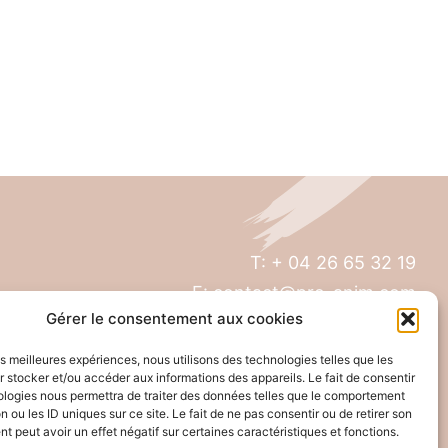
T: + 04 26 65 32 19
E: contact@pro-anim.com
Gérer le consentement aux cookies
73 Grande rue de Saint Clair
les meilleures expériences, nous utilisons des technologies telles que les
69300 Caluire
 stocker et/ou accéder aux informations des appareils. Le fait de consentir
ologies nous permettra de traiter des données telles que le comportement
n ou les ID uniques sur ce site. Le fait de ne pas consentir ou de retirer son
 peut avoir un effet négatif sur certaines caractéristiques et fonctions.