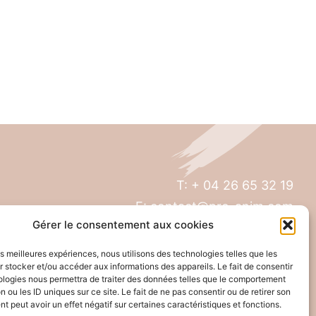
T: + 04 26 65 32 19
E: contact@pro-anim.com
Gérer le consentement aux cookies
73 Grande rue de Saint Clair
les meilleures expériences, nous utilisons des technologies telles que les
69300 Caluire
 stocker et/ou accéder aux informations des appareils. Le fait de consentir
ologies nous permettra de traiter des données telles que le comportement
n ou les ID uniques sur ce site. Le fait de ne pas consentir ou de retirer son
 peut avoir un effet négatif sur certaines caractéristiques et fonctions.