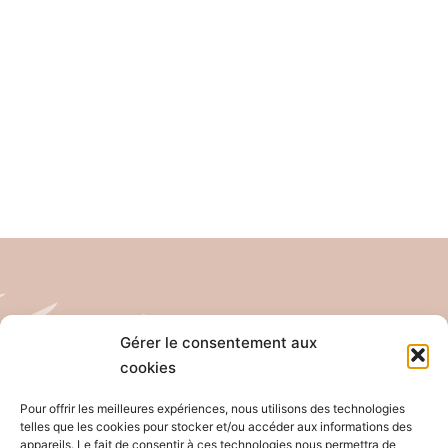
Gérer le consentement aux
cookies
Tél: 04 26 65 32 19
Email: contact@pro-anim.com
Pour offrir les meilleures expériences, nous utilisons des technologies
telles que les cookies pour stocker et/ou accéder aux informations des
appareils. Le fait de consentir à ces technologies nous permettra de