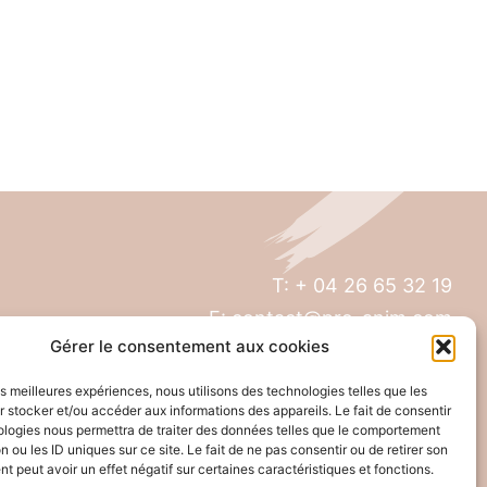
T: + 04 26 65 32 19
E: contact@pro-anim.com
Gérer le consentement aux cookies
73 Grande rue de Saint Clair
les meilleures expériences, nous utilisons des technologies telles que les
69300 Caluire
 stocker et/ou accéder aux informations des appareils. Le fait de consentir
ologies nous permettra de traiter des données telles que le comportement
n ou les ID uniques sur ce site. Le fait de ne pas consentir ou de retirer son
 peut avoir un effet négatif sur certaines caractéristiques et fonctions.