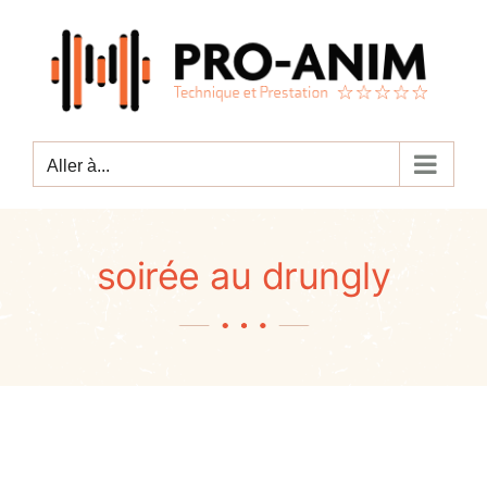
Passer
au
contenu
Aller à...
soirée au drungly