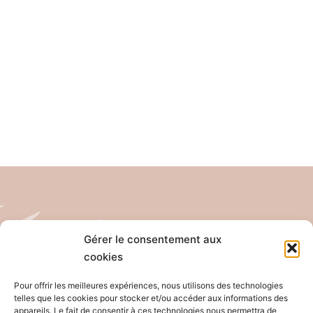
Gérer le consentement aux
cookies
Tél: 04 26 65 32 19
Email: contact@pro-anim.com
Pour offrir les meilleures expériences, nous utilisons des technologies
telles que les cookies pour stocker et/ou accéder aux informations des
appareils. Le fait de consentir à ces technologies nous permettra de