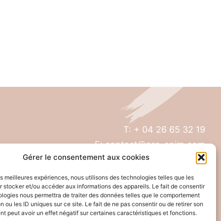
T: + 04 26 65 32 19
E: contact@pro-anim.com
Gérer le consentement aux cookies
73 Grande rue de Saint Clair
les meilleures expériences, nous utilisons des technologies telles que les
69300 Caluire
 stocker et/ou accéder aux informations des appareils. Le fait de consentir
ologies nous permettra de traiter des données telles que le comportement
n ou les ID uniques sur ce site. Le fait de ne pas consentir ou de retirer son
 peut avoir un effet négatif sur certaines caractéristiques et fonctions.