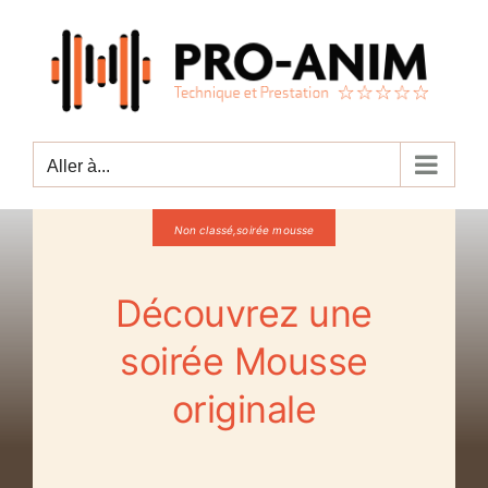
Passer
au
contenu
Aller à...
Non classé,soirée mousse
Découvrez une
soirée Mousse
originale