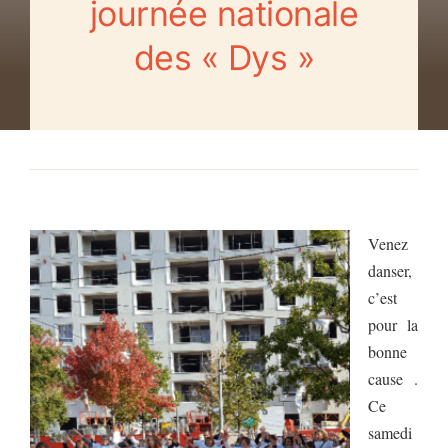
journée nationale
des « Dys »
Venez
danser,
c’est
pour la
bonne
cause .
Ce
samedi