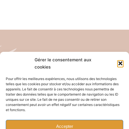
Gérer le consentement aux
cookies
Tél: 04 26 65 32 19
Email: contact@pro-anim.com
Pour offrir les meilleures expériences, nous utilisons des technologies
telles que les cookies pour stocker et/ou accéder aux informations des
appareils. Le fait de consentir à ces technologies nous permettra de
73 Grande rue de Saint Clair
traiter des données telles que le comportement de navigation ou les ID
uniques sur ce site. Le fait de ne pas consentir ou de retirer son
69300 Caluire
consentement peut avoir un effet négatif sur certaines caractéristiques
et fonctions.
Accepter