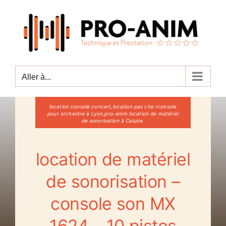
Passer
au
contenu
Aller à...
location console concert,location pas che rconsole
pour orchestre à Lyon,pro-anim location de matériel
de sonorisation à Caluire.
location de matériel
de sonorisation –
console son MX
1624 – 10 pistes