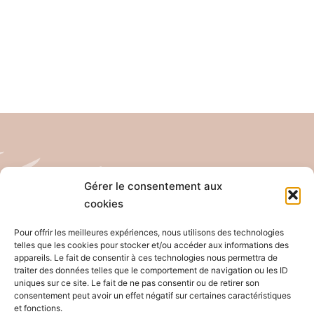
Gérer le consentement aux
cookies
Tél: 04 26 65 32 19
Email: contact@pro-anim.com
Pour offrir les meilleures expériences, nous utilisons des technologies
telles que les cookies pour stocker et/ou accéder aux informations des
appareils. Le fait de consentir à ces technologies nous permettra de
73 Grande rue de Saint Clair
traiter des données telles que le comportement de navigation ou les ID
uniques sur ce site. Le fait de ne pas consentir ou de retirer son
69300 Caluire
consentement peut avoir un effet négatif sur certaines caractéristiques
et fonctions.