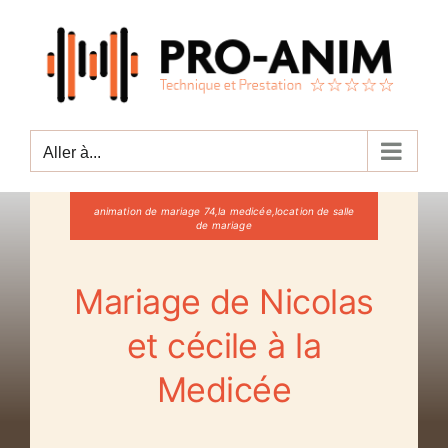
Passer
au
contenu
Aller à...
animation de mariage 74,la medicée,location de salle
de mariage
Mariage de Nicolas
et cécile à la
Medicée